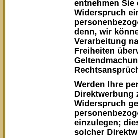
entnehmen Sie 
Widerspruch ein
personenbezoge
denn, wir könn
Verarbeitung na
Freiheiten über
Geltendmachung
Rechtsansprüch
Werden Ihre pe
Direktwerbung z
Widerspruch geg
personenbezoge
einzulegen; dies
solcher Direkt