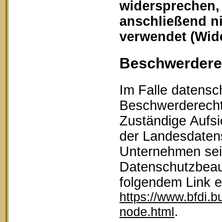
widersprechen,
anschließend n
verwendet (Wid
Beschwerderec
Im Falle datensc
Beschwerderecht 
Zuständige Aufsi
der Landesdaten
Unternehmen sein
Datenschutzbeau
folgendem Link 
https://www.bfdi.b
.
node.html