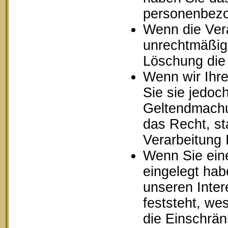
personenbezo
Wenn die Ver
unrechtmäßig 
Löschung die
Wenn wir Ihr
Sie sie jedoc
Geltendmachu
das Recht, st
Verarbeitung
Wenn Sie ein
eingelegt ha
unseren Inte
feststeht, we
die Einschrä