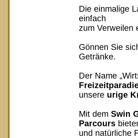
Die einmalige 
einfach
zum Verweilen e
Gönnen Sie sich
Getränke.
Der Name „Wirts
Freizeitparadi
unsere
urige K
Mit dem
Swin G
Parcours
bieten
und natürliche 