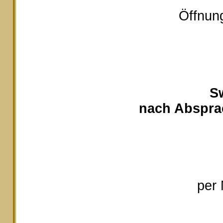
Öffnung
S
nach Absprac
per 