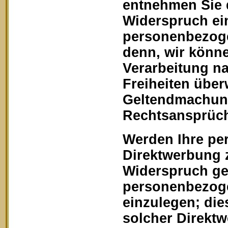
entnehmen Sie 
Widerspruch ein
personenbezoge
denn, wir könn
Verarbeitung na
Freiheiten über
Geltendmachung
Rechtsansprüch
Werden Ihre pe
Direktwerbung z
Widerspruch geg
personenbezoge
einzulegen; dies
solcher Direkt