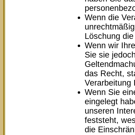
personenbezo
Wenn die Ver
unrechtmäßig 
Löschung die
Wenn wir Ihr
Sie sie jedoc
Geltendmachu
das Recht, st
Verarbeitung
Wenn Sie ein
eingelegt ha
unseren Inte
feststeht, we
die Einschrä