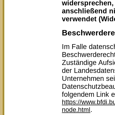
widersprechen,
anschließend n
verwendet (Wid
Beschwerderec
Im Falle datensc
Beschwerderecht 
Zuständige Aufsi
der Landesdaten
Unternehmen sein
Datenschutzbeau
folgendem Link 
https://www.bfdi.b
.
node.html