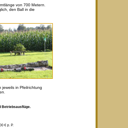
amtlänge von 700 Metern.
ich, den Ball in die
eweils in Pfeilrichtung
en.
d Betriebsausflüge.
 € p. P.