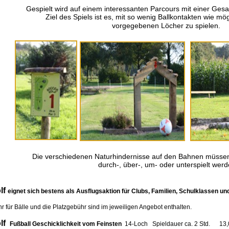
Gespielt wird auf einem interessanten Parcours mit einer Ges
Ziel des Spiels ist es, mit so wenig Ballkontakten wie mögl
vorgegebenen Löcher zu spielen.
Die verschiedenen Naturhindernisse auf den Bahnen müssen j
durch-, über-, um- oder unterspielt werd
f
eignet sich bestens als Ausflugsaktion für Clubs, Familien, Schulklassen un
 Bälle und die Platzgebühr sind im jeweiligen Angebot enthalten.
f
Fußball Geschicklichkeit vom Feinsten
14-Loch Spieldauer ca. 2 Std. 13,00