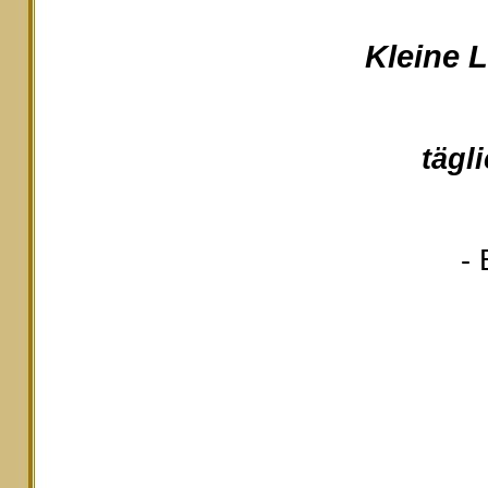
Kleine 
tägl
- 