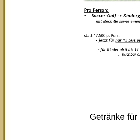
Getränke fü
Vo