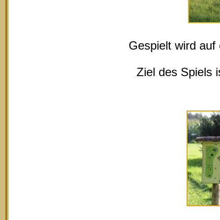
Gespielt wird au
Ziel des Spiels 