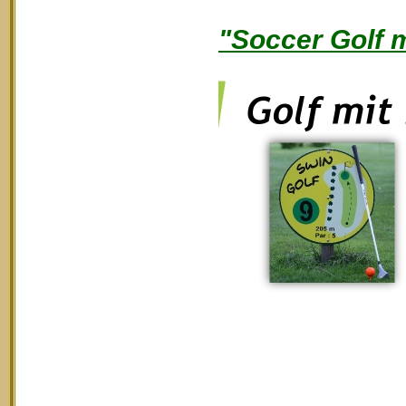
"Soccer Golf 