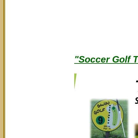
"Soccer Golf T