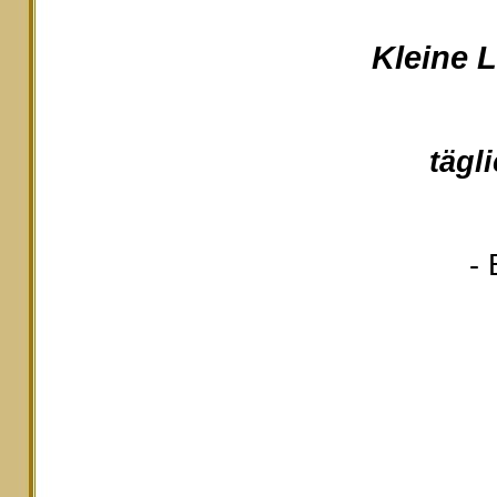
Kleine 
tägl
- 