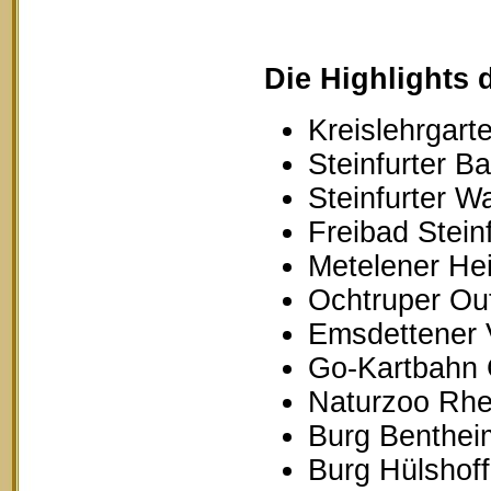
Die Highlights 
Kreislehrgarte
Steinfurter B
Steinfurter W
Freibad Stein
Metelener Hei
Ochtruper Out
Emsdettener 
Go-Kartbahn 
Naturzoo Rhe
Burg Benthei
Burg Hülshoff