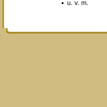
u. v. m.