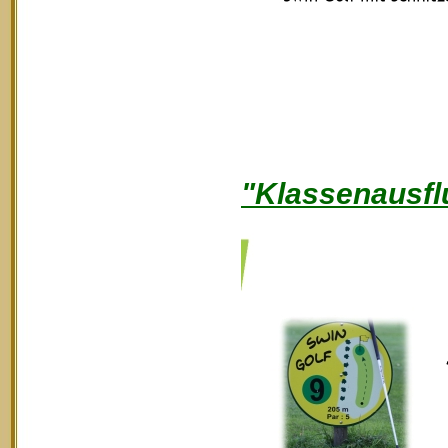
"Klassenausfl