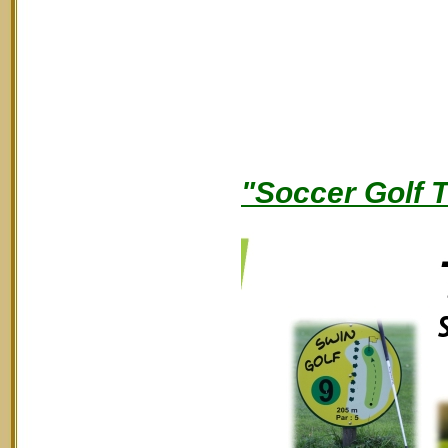
"Soccer Golf T