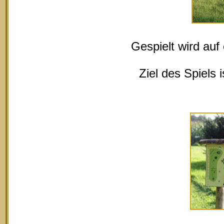
Gespielt wird au
Ziel des Spiels 