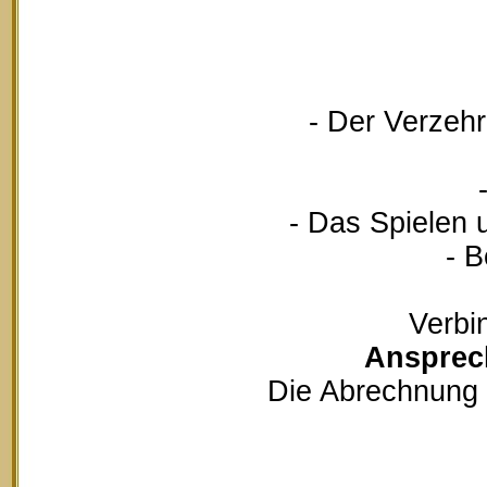
- Der Verzehr
- Das Spielen 
- B
Verbi
Ansprec
Die Abrechnung 