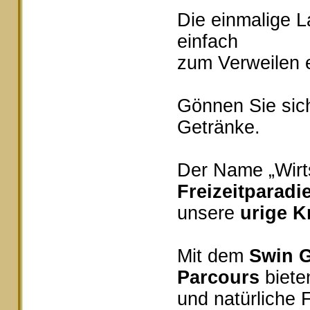
Die einmalige 
einfach
zum Verweilen e
Gönnen Sie sich
Getränke.
Der Name „Wirts
Freizeitparadi
unsere
urige K
Mit dem
Swin G
Parcours
bieten
und natürliche 