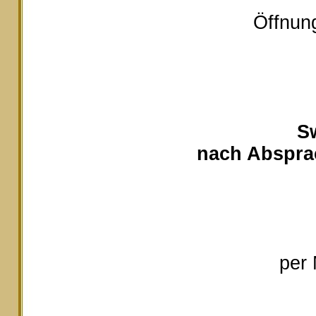
Öffnung
S
nach Absprac
per 