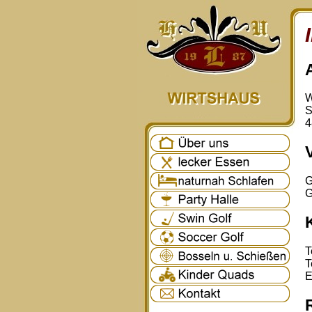
W
S
4
G
G
T
T
E