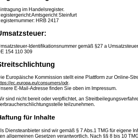
intragung im Handelsregister.
egistergericht:Amtsgericht Steinfurt
egisternummer: HRB 2417
Umsatzsteuer:
msatzsteuer-Identifikationsnummer gemäß §27 a Umsatzsteuer
E 154 110 309
Streitschlichtung
ie Europäische Kommission stellt eine Plattform zur Online-Stre
.
ttps://ec.europa.eu/consumers/odr
nsere E-Mail-Adresse finden Sie oben im Impressum.
ir sind nicht bereit oder verpflichtet, an Streitbeilegungsverfahr
erbraucherschlichtungsstelle teilzunehmen.
aftung für Inhalte
ls Diensteanbieter sind wir gemäß § 7 Abs.1 TMG für eigene In
en allgemeinen Gesetzen verantwortlich. Nach §§ 8 bis 10 TMG 