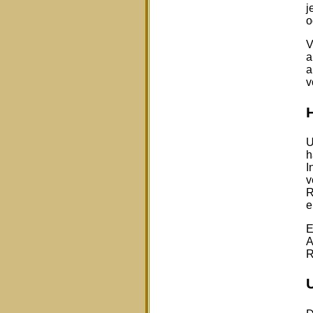
j
o
V
a
a
v
U
h
I
v
R
e
E
A
R