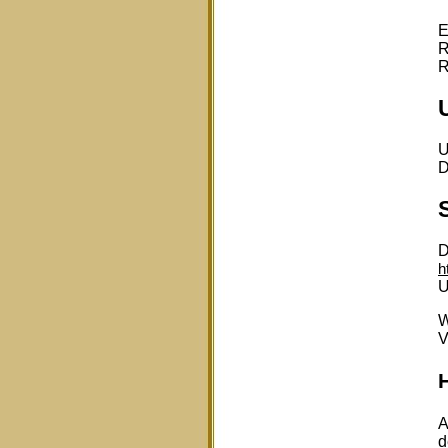
E
R
R
U
D
D
h
U
W
V
H
A
d