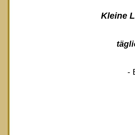
Kleine 
tägl
- 