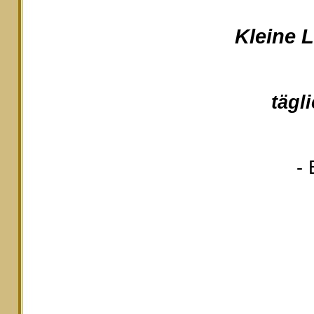
Kleine 
tägl
- 