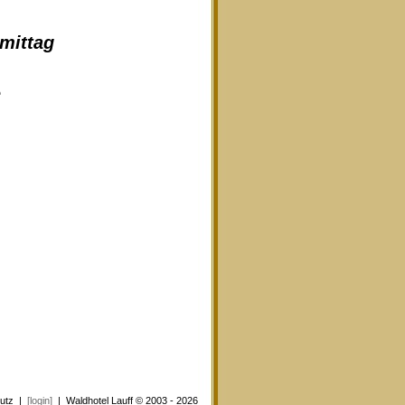
hmittag
e
utz
|
[login]
| Waldhotel Lauff © 2003 - 2026