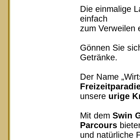
Die einmalige 
einfach
zum Verweilen e
Gönnen Sie sich
Getränke.
Der Name „Wirts
Freizeitparadi
unsere
urige K
Mit dem
Swin G
Parcours
bieten
und natürliche 