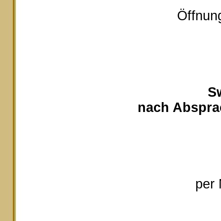
Öffnung
S
nach Absprac
per 