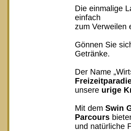
Die einmalige 
einfach
zum Verweilen e
Gönnen Sie sich
Getränke.
Der Name „Wirts
Freizeitparadi
unsere
urige K
Mit dem
Swin G
Parcours
bieten
und natürliche 