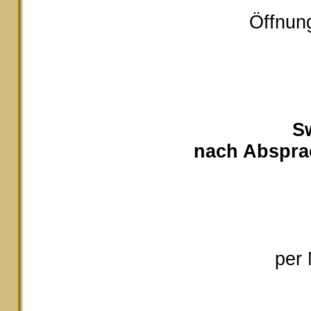
Öffnung
S
nach Absprac
per 