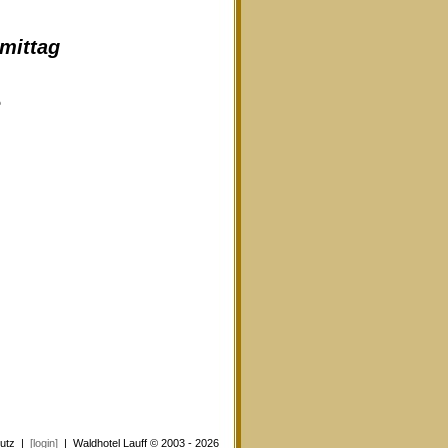
hmittag
e
utz
|
[login]
| Waldhotel Lauff © 2003 - 2026