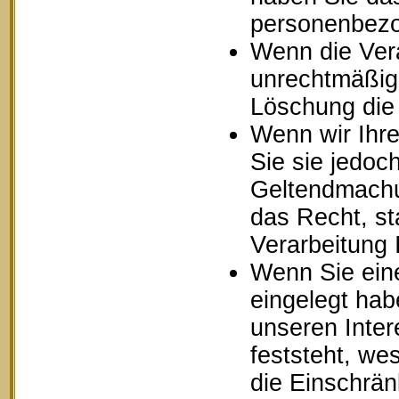
personenbezo
Wenn die Ver
unrechtmäßig 
Löschung die
Wenn wir Ihr
Sie sie jedoc
Geltendmachu
das Recht, st
Verarbeitung
Wenn Sie ein
eingelegt ha
unseren Inte
feststeht, we
die Einschrä