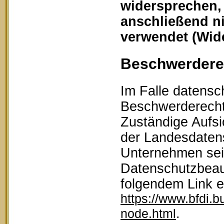
widersprechen,
anschließend n
verwendet (Wid
Beschwerderec
Im Falle datensc
Beschwerderecht 
Zuständige Aufsi
der Landesdaten
Unternehmen sein
Datenschutzbeau
folgendem Link 
https://www.bfdi.b
.
node.html