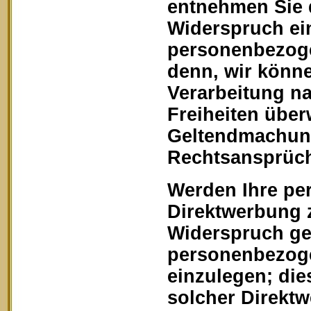
entnehmen Sie 
Widerspruch ein
personenbezoge
denn, wir könn
Verarbeitung na
Freiheiten über
Geltendmachung
Rechtsansprüch
Werden Ihre pe
Direktwerbung z
Widerspruch geg
personenbezoge
einzulegen; dies
solcher Direkt