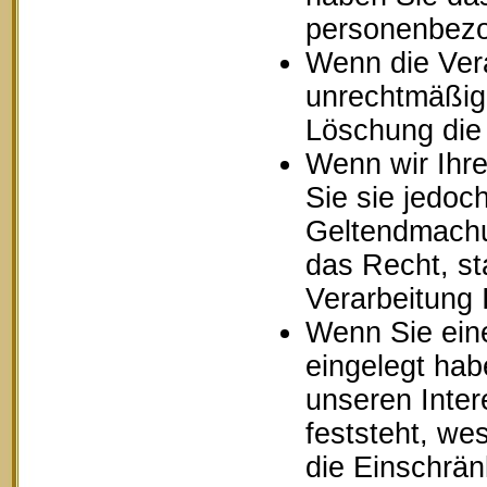
personenbezo
Wenn die Ver
unrechtmäßig 
Löschung die
Wenn wir Ihr
Sie sie jedoc
Geltendmachu
das Recht, st
Verarbeitung
Wenn Sie ein
eingelegt ha
unseren Inte
feststeht, we
die Einschrä