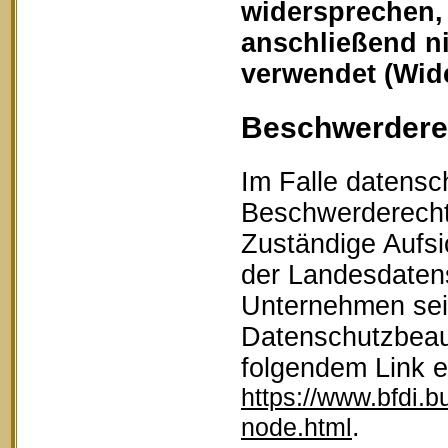
widersprechen,
anschließend n
verwendet (Wid
Beschwerderec
Im Falle datensc
Beschwerderecht 
Zuständige Aufsi
der Landesdaten
Unternehmen sein
Datenschutzbeau
folgendem Link 
https://www.bfdi.b
.
node.html