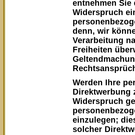
entnehmen Sie 
Widerspruch ein
personenbezoge
denn, wir könn
Verarbeitung na
Freiheiten über
Geltendmachung
Rechtsansprüch
Werden Ihre pe
Direktwerbung z
Widerspruch geg
personenbezoge
einzulegen; dies
solcher Direkt