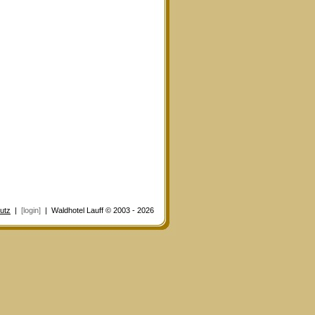
utz
|
[login]
| Waldhotel Lauff © 2003 - 2026