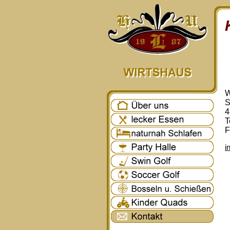
W
S
4
T
F
i