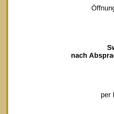
Öffnung
S
nach Absprac
per 