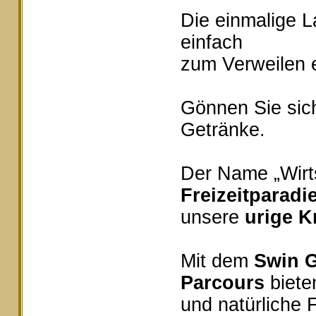
Die einmalige 
einfach
zum Verweilen e
Gönnen Sie sich
Getränke.
Der Name „Wirts
Freizeitparadi
unsere
urige K
Mit dem
Swin G
Parcours
bieten
und natürliche 