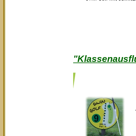
"Klassenausfl