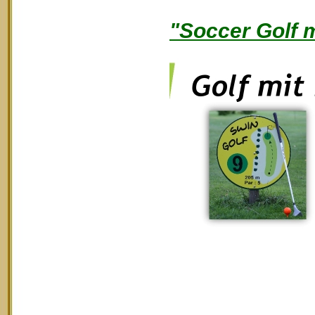
"Soccer Golf 