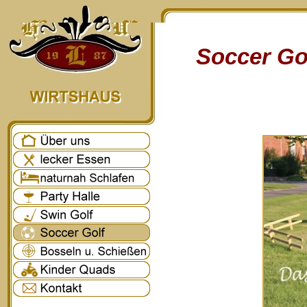
Soccer Go