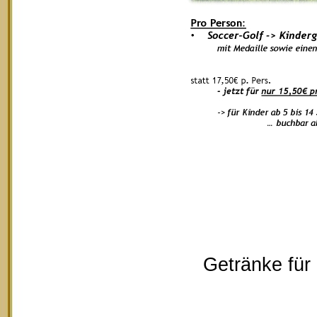
Getränke fü
Vo