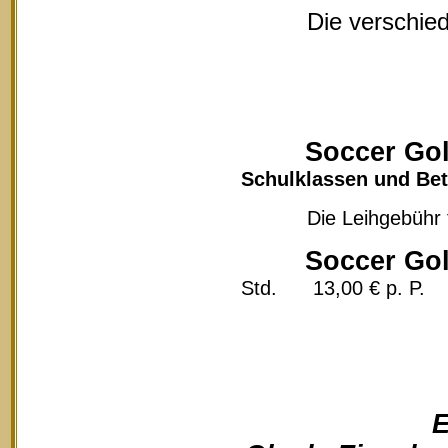
Die verschie
Soccer Gol
Schulklassen und Bet
Die Leihgebühr für Bä
Soccer Gol
Std. 13,00 € p. P.
E