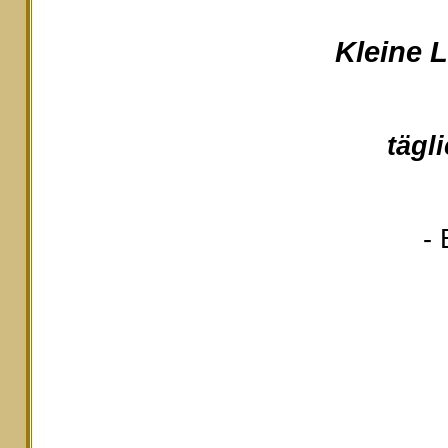
Kleine 
tägl
- 