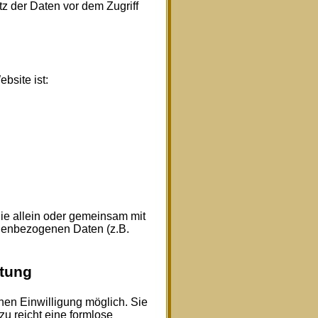
z der Daten vor dem Zugriff
bsite ist:
 die allein oder gemeinsam mit
onenbezogenen Daten (z.B.
itung
hen Einwilligung möglich. Sie
zu reicht eine formlose