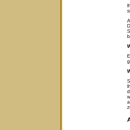
I
s
A
D
S
b
W
E
g
W
S
I
d
w
a
z