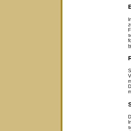
I
z
F
s
f
h
S
V
m
D
m
D
I
s