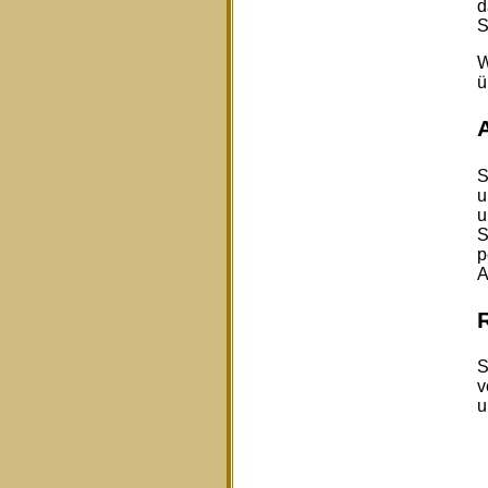
d
S
W
ü
S
u
u
S
p
A
S
v
u