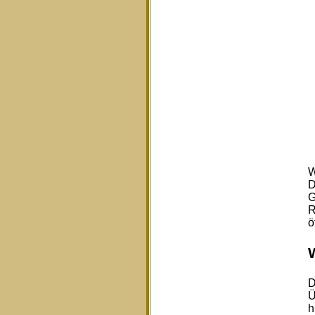
W
D
G
R
ö
D
Ü
h