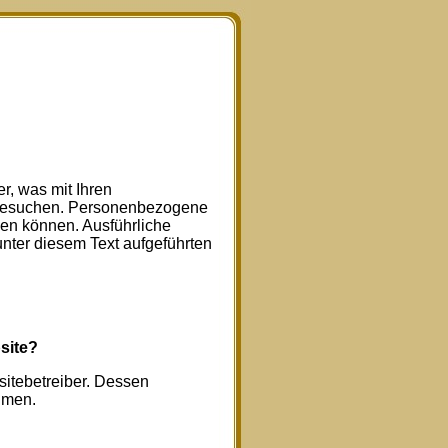
r, was mit Ihren
 besuchen. Personenbezogene
rden können. Ausführliche
ter diesem Text aufgeführten
site?
sitebetreiber. Dessen
hmen.