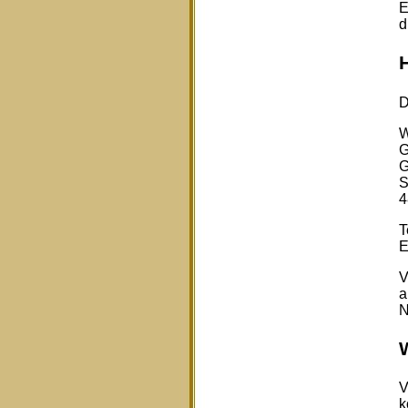
E
d
D
W
G
G
S
4
T
E
V
a
N
V
k