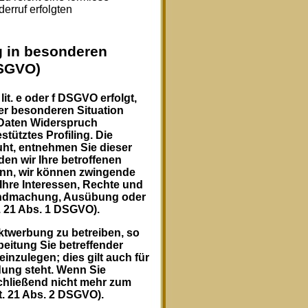
erruf erfolgten
 in besonderen
DSGVO)
it. e oder f DSGVO erfolgt,
rer besonderen Situation
 Daten Widerspruch
tütztes Profiling. Die
uht, entnehmen Sie dieser
en wir Ihre betroffenen
enn, wir können zwingende
Ihre Interessen, Rechte und
ltendmachung, Ausübung oder
 21 Abs. 1 DSGVO).
ktwerbung zu betreiben, so
beitung Sie betreffender
nzulegen; dies gilt auch für
ndung steht. Wenn Sie
hließend nicht mehr zum
. 21 Abs. 2 DSGVO).