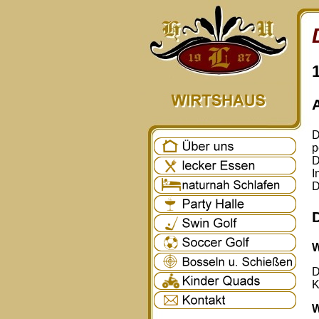
D
p
D
I
D
W
D
K
W