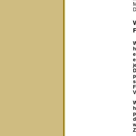
M
D
W
h
e
e
j
D
p
s
F
V
W
h
p
d
w
Z