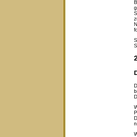
B
g
S
z
N
f
S
S
D
b
D
W
P
D
n
W