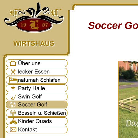
Soccer Go