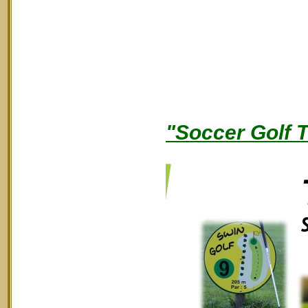
"Soccer Golf T