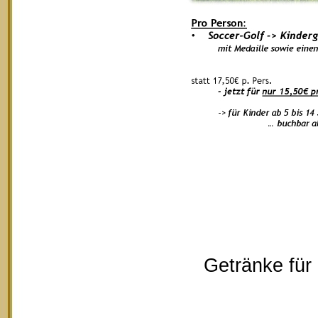
Getränke fü
Vo