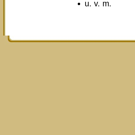
u. v. m.