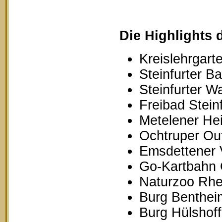
Die Highlights 
Kreislehrgarte
Steinfurter B
Steinfurter W
Freibad Stein
Metelener Hei
Ochtruper Out
Emsdettener 
Go-Kartbahn 
Naturzoo Rhe
Burg Benthei
Burg Hülshoff