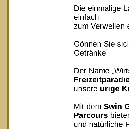
Die einmalige 
einfach
zum Verweilen e
Gönnen Sie sich
Getränke.
Der Name „Wirts
Freizeitparadi
unsere
urige K
Mit dem
Swin G
Parcours
bieten
und natürliche 