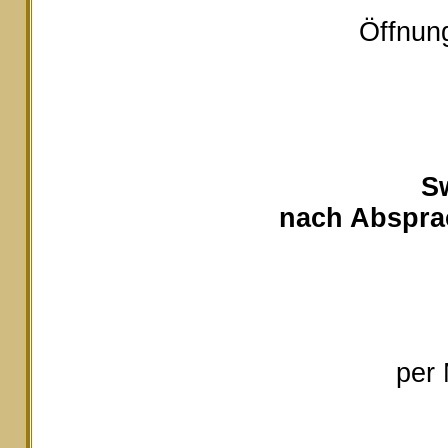
Öffnung
S
nach Absprac
per 