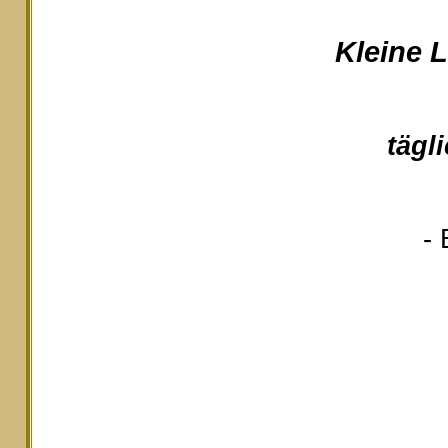
Kleine 
tägl
- 