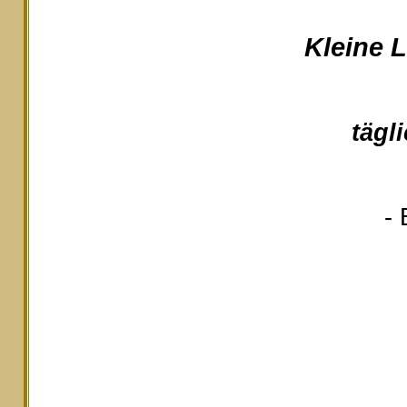
Kleine 
tägl
- 