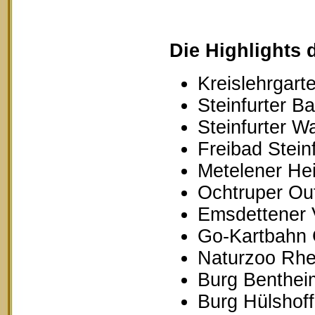
Die Highlights 
Kreislehrgarte
Steinfurter B
Steinfurter W
Freibad Stein
Metelener Hei
Ochtruper Out
Emsdettener 
Go-Kartbahn 
Naturzoo Rhe
Burg Benthei
Burg Hülshoff