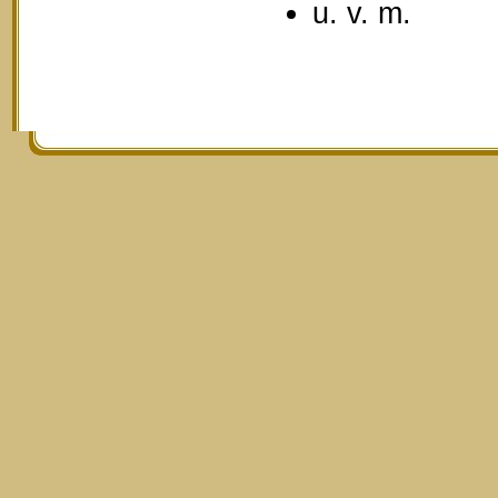
u. v. m.