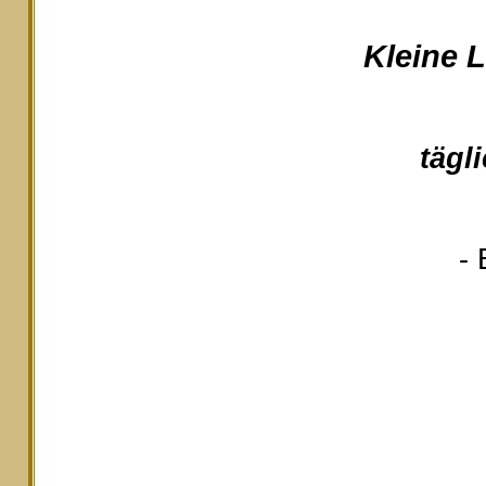
Kleine 
tägl
- 