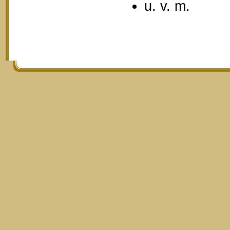
u. v. m.