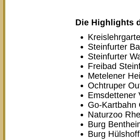
Die Highlights 
Kreislehrgarte
Steinfurter B
Steinfurter W
Freibad Stein
Metelener Hei
Ochtruper Out
Emsdettener 
Go-Kartbahn 
Naturzoo Rhe
Burg Benthei
Burg Hülshoff