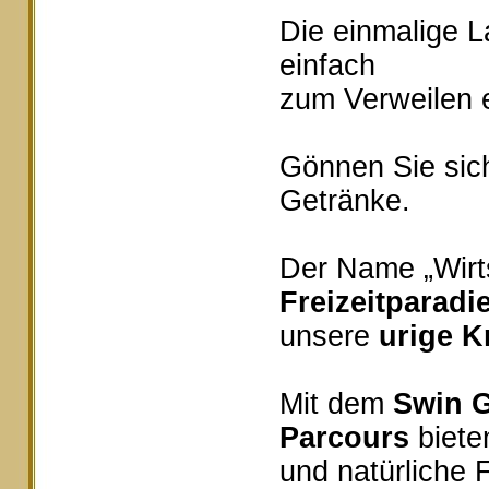
Die einmalige 
einfach
zum Verweilen e
Gönnen Sie sich
Getränke.
Der Name „Wirts
Freizeitparadi
unsere
urige K
Mit dem
Swin G
Parcours
bieten
und natürliche 