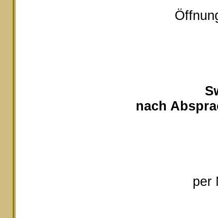
Öffnung
S
nach Absprac
per 