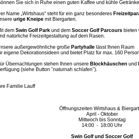
önnen Sie sich in Ruhe einen guten Kaffee und kühle Getränke
er Name „Wirtshaus“ steht für ein ganz besonderes
Freizeitpa
nsere
urige Kneipe
mit Biergarten.
it dem
Swin Golf Park
und dem
Soccer
Golf Parcours
bieten 
nd natürliche Freizeitgestaltung auf dem Rasen.
nsere außergewöhnliche große
Partyhalle
lässt Ihnen
Raum
ür eigene Dekorationsideen und bietet Platz für max. 160 Perso
ür Übernachtungen stehen Ihnen unsere
Blockhäuschen
und
erfügung (siehe Button "naturnah schlafen").
hre Familie Lauff
Öffnungszeiten Wirtshaus & Biergar
April - Oktober
Mittwoch bis Sonntag
14:00 - 18:00 Uhr
Swin Golf und Soccer Golf