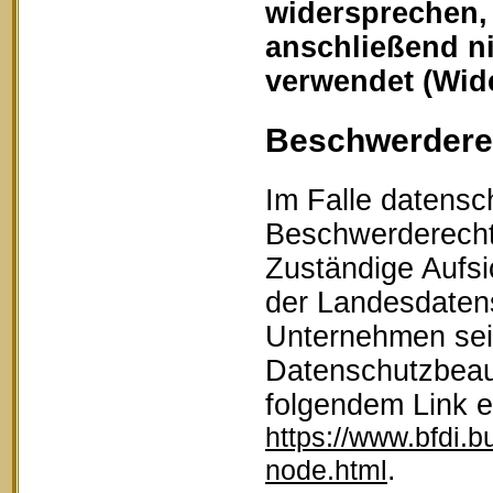
widersprechen,
anschließend n
verwendet (Wid
Beschwerderec
Im Falle datensc
Beschwerderecht 
Zuständige Aufsi
der Landesdaten
Unternehmen sein
Datenschutzbeau
folgendem Link 
https://www.bfdi.b
.
node.html