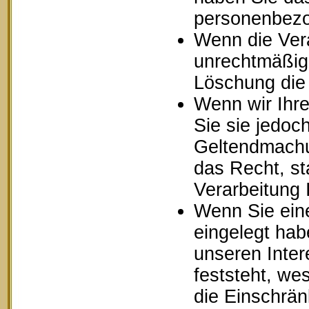
personenbezo
Wenn die Ver
unrechtmäßig 
Löschung die
Wenn wir Ihr
Sie sie jedoc
Geltendmachu
das Recht, st
Verarbeitung
Wenn Sie ein
eingelegt ha
unseren Inte
feststeht, we
die Einschrä