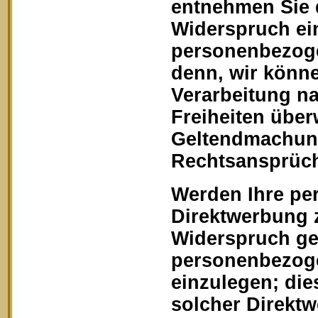
entnehmen Sie 
Widerspruch ein
personenbezoge
denn, wir könn
Verarbeitung na
Freiheiten über
Geltendmachung
Rechtsansprüch
Werden Ihre pe
Direktwerbung z
Widerspruch geg
personenbezoge
einzulegen; dies
solcher Direkt