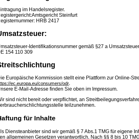
intragung im Handelsregister.
egistergericht:Amtsgericht Steinfurt
egisternummer: HRB 2417
Umsatzsteuer:
msatzsteuer-Identifikationsnummer gemäß §27 a Umsatzsteuer
E 154 110 309
Streitschlichtung
ie Europäische Kommission stellt eine Plattform zur Online-Stre
.
ttps://ec.europa.eu/consumers/odr
nsere E-Mail-Adresse finden Sie oben im Impressum.
ir sind nicht bereit oder verpflichtet, an Streitbeilegungsverfahr
erbraucherschlichtungsstelle teilzunehmen.
aftung für Inhalte
ls Diensteanbieter sind wir gemäß § 7 Abs.1 TMG für eigene In
en allgemeinen Gesetzen verantwortlich. Nach §§ 8 bis 10 TMG 