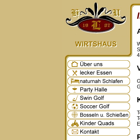
W
S
4
G
G
T
T
E