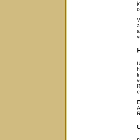
j
o
V
a
a
v
U
h
I
v
R
e
E
A
R