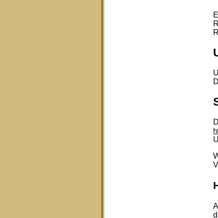
E
R
R
U
D
D
h
U
W
V
H
A
d