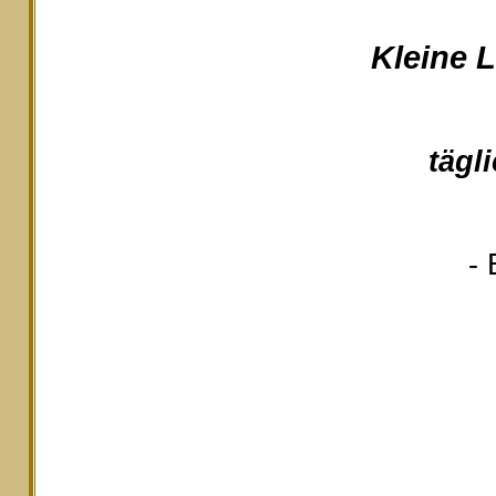
Kleine 
tägl
- 