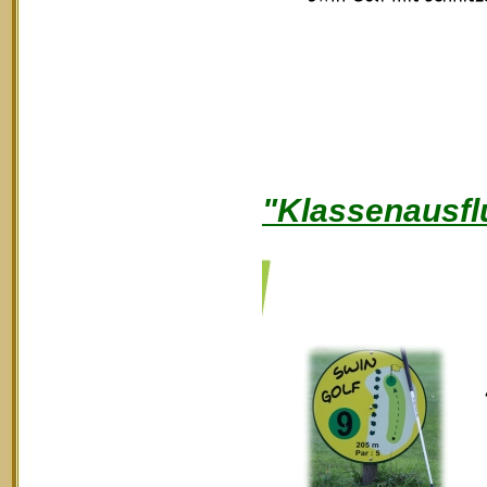
"Klassenausfl