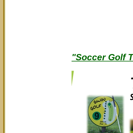
"Soccer Golf T