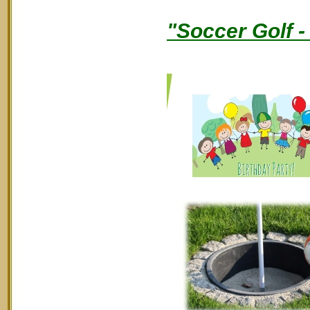
"Soccer Golf -