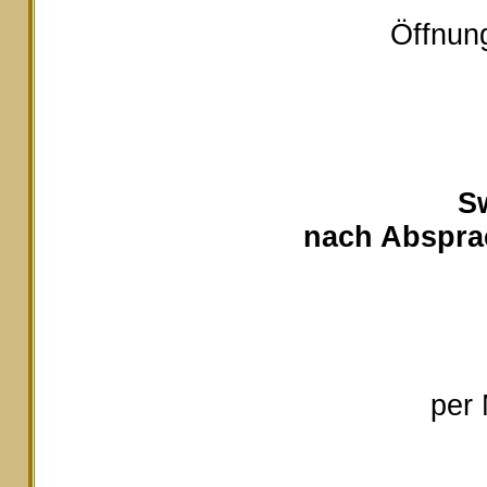
Öffnung
S
nach Absprac
per 