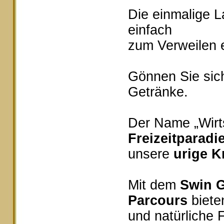
Die einmalige 
einfach
zum Verweilen e
Gönnen Sie sich
Getränke.
Der Name „Wirts
Freizeitparadi
unsere
urige K
Mit dem
Swin G
Parcours
bieten
und natürliche 