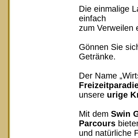
Die einmalige 
einfach
zum Verweilen e
Gönnen Sie sich
Getränke.
Der Name „Wirts
Freizeitparadi
unsere
urige K
Mit dem
Swin G
Parcours
bieten
und natürliche 