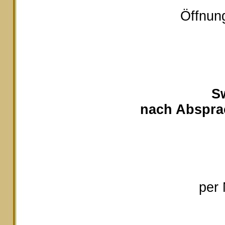
Öffnung
S
nach Absprac
per 