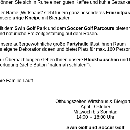
önnen Sie sich in Ruhe einen guten Kaffee und kühle Getränke
er Name „Wirtshaus“ steht für ein ganz besonderes
Freizeitpa
nsere
urige Kneipe
mit Biergarten.
it dem
Swin Golf Park
und dem
Soccer
Golf Parcours
bieten 
nd natürliche Freizeitgestaltung auf dem Rasen.
nsere außergewöhnliche große
Partyhalle
lässt Ihnen
Raum
ür eigene Dekorationsideen und bietet Platz für max. 160 Perso
ür Übernachtungen stehen Ihnen unsere
Blockhäuschen
und
erfügung (siehe Button "naturnah schlafen").
hre Familie Lauff
Öffnungszeiten Wirtshaus & Biergar
April - Oktober
Mittwoch bis Sonntag
14:00 - 18:00 Uhr
Swin Golf und Soccer Golf