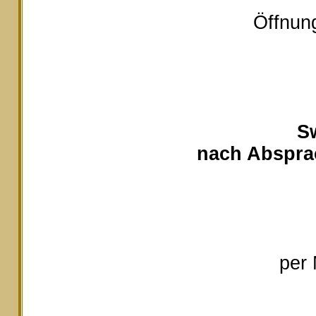
Öffnung
S
nach Absprac
per 