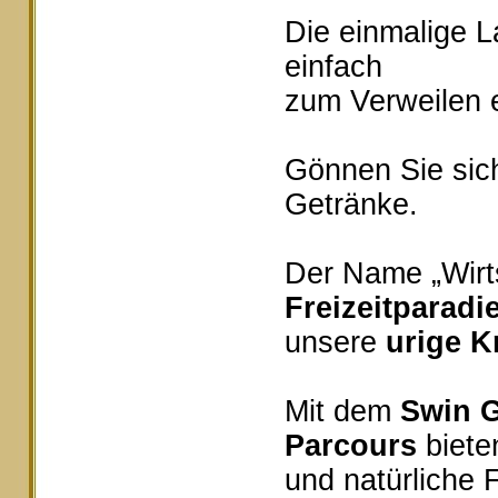
Die einmalige 
einfach
zum Verweilen e
Gönnen Sie sich
Getränke.
Der Name „Wirts
Freizeitparadi
unsere
urige K
Mit dem
Swin G
Parcours
bieten
und natürliche 