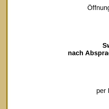
Öffnung
S
nach Absprac
per 