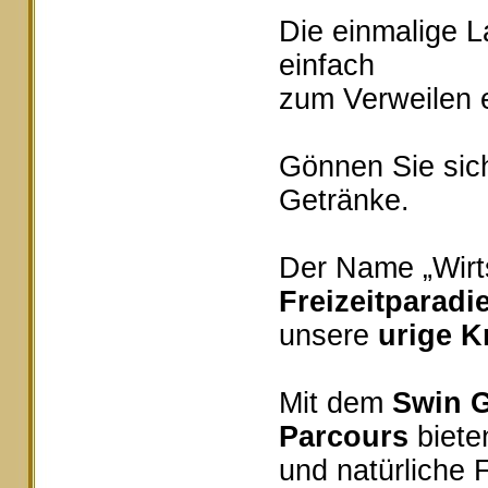
Die einmalige 
einfach
zum Verweilen e
Gönnen Sie sich
Getränke.
Der Name „Wirts
Freizeitparadi
unsere
urige K
Mit dem
Swin G
Parcours
bieten
und natürliche 