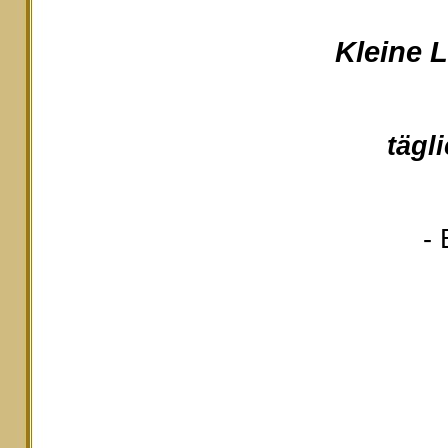
Kleine 
tägl
- 