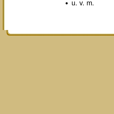
u. v. m.