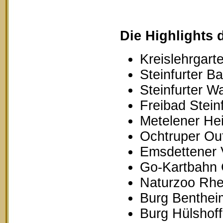
Die Highlights 
Kreislehrgarte
Steinfurter B
Steinfurter W
Freibad Stein
Metelener Hei
Ochtruper Out
Emsdettener 
Go-Kartbahn 
Naturzoo Rhe
Burg Benthei
Burg Hülshoff