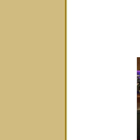
F
E
M