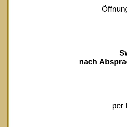
Öffnung
S
nach Absprac
per 