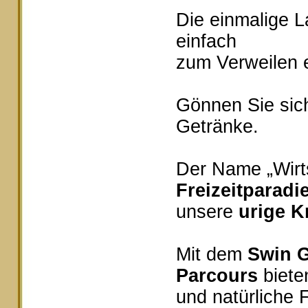
Die einmalige 
einfach
zum Verweilen e
Gönnen Sie sich
Getränke.
Der Name „Wirts
Freizeitparadi
unsere
urige K
Mit dem
Swin G
Parcours
bieten
und natürliche 