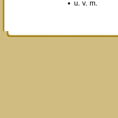
u. v. m.