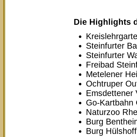
Die Highlights 
Kreislehrgarte
Steinfurter B
Steinfurter W
Freibad Stein
Metelener Hei
Ochtruper Out
Emsdettener 
Go-Kartbahn 
Naturzoo Rhe
Burg Benthei
Burg Hülshoff