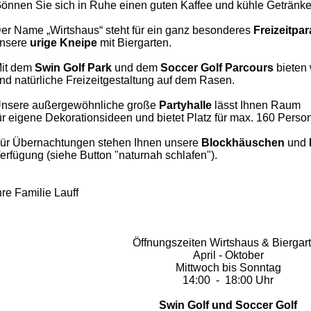
önnen Sie sich in Ruhe einen guten Kaffee und kühle Getränke
er Name „Wirtshaus“ steht für ein ganz besonderes
Freizeitpa
nsere
urige Kneipe
mit Biergarten.
it dem
Swin Golf Park
und dem
Soccer
Golf Parcours
bieten 
nd natürliche Freizeitgestaltung auf dem Rasen.
nsere außergewöhnliche große
Partyhalle
lässt Ihnen
Raum
ür eigene Dekorationsideen und bietet Platz für max. 160 Perso
ür Übernachtungen stehen Ihnen unsere
Blockhäuschen
und
erfügung (siehe Button "naturnah schlafen").
hre Familie Lauff
Öffnungszeiten Wirtshaus & Biergar
April - Oktober
Mittwoch bis Sonntag
14:00 - 18:00 Uhr
Swin Golf und Soccer Golf