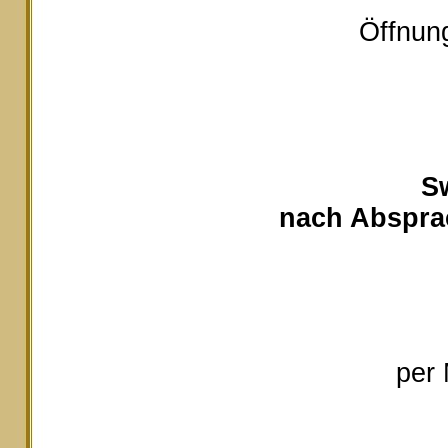
Öffnung
S
nach Absprac
per 