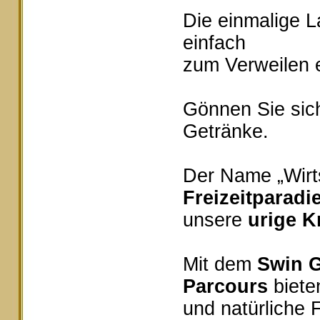
Die einmalige 
einfach
zum Verweilen e
Gönnen Sie sich
Getränke.
Der Name „Wirts
Freizeitparadi
unsere
urige K
Mit dem
Swin G
Parcours
bieten
und natürliche 